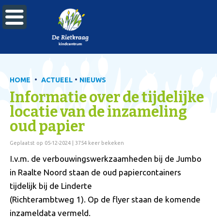

•
•
HOME
ACTUEEL
NIEUWS
Informatie over de tijdelijke
locatie van de inzameling
oud papier
Geplaatst op 05-12-2024 | 3754 keer bekeken
I.v.m. de verbouwingswerkzaamheden bij de Jumbo
in Raalte Noord staan de oud papiercontainers
tijdelijk bij de Linderte
(Richterambtweg 1). Op de flyer staan de komende
inzameldata vermeld.